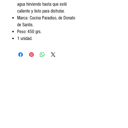
agua hirviendo hasta que esté
caliente y listo para disfrutar.
Marca: Cucina Paradiso, de Donato
de Santis.
Peso: 450 grs.
1 unidad.
Encontranos
Av. Segundo Fernandez 99, San Isidro.
Tel:
+5411 3813 4280
contact@frozeneats.com
Horarios
Lunes a sábados de 10 a 19:30
hs.
Ayuda