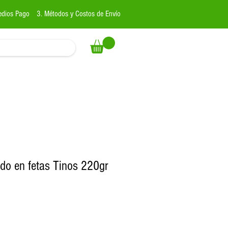
edios Pago
3. Métodos y Costos de Envío
o en fetas Tinos 220gr