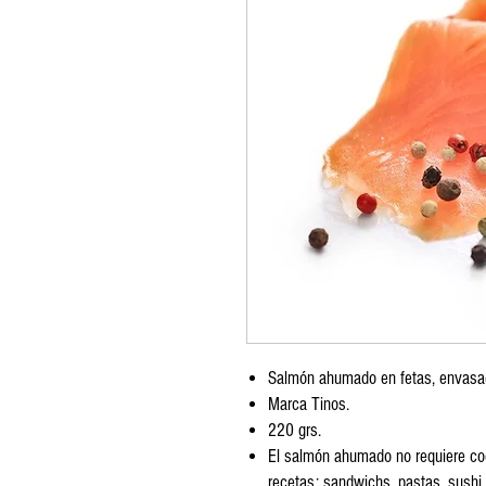
Salmón ahumado en fetas, envasad
Marca Tinos.
220 grs.
El salmón ahumado no requiere cocc
recetas: sandwichs, pastas, sushi