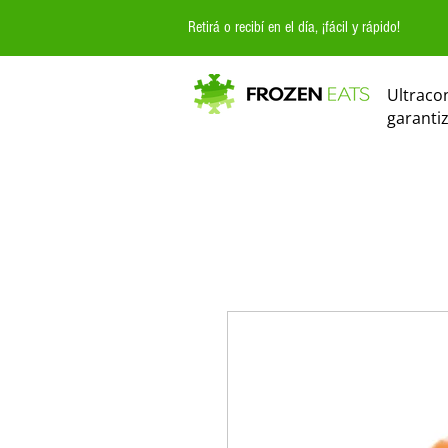
Retirá o recibí en el día, ¡fácil y rápido!
Ultraco
garanti