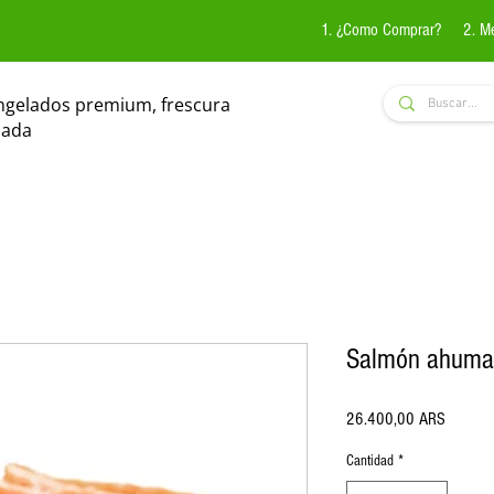
1. ¿Como Comprar?
2. M
ngelados premium, frescura
zada
Salmón ahumad
Precio
26.400,00 ARS
Cantidad
*