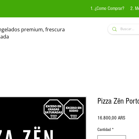
1. ¿Como Comprar?
2. M
ngelados premium, frescura
zada
Pizza Zën Port
Precio
16.800,00 ARS
Cantidad
*