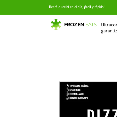
Retirá o recibí en el día, ¡fácil y rápido!
Ultraco
garanti