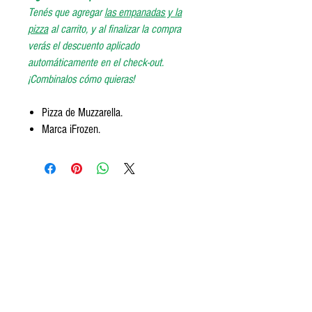
Tenés que agregar
las empanadas y la
pizza
al carrito, y al finalizar la compra
verás el descuento aplicado
automáticamente en el check-out.
¡Combinalos cómo quieras!
Pizza de Muzzarella.
Marca iFrozen.
Encontranos
Av. Segundo Fernandez 99, San Isidro.
Tel:
+5411 3813 4280
contact@frozeneats.com
Horarios
Lunes a sábados de 10 a 19:30
hs.