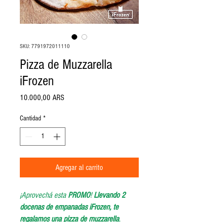
SKU: 7791972011110
Pizza de Muzzarella
iFrozen
Precio
10.000,00 ARS
Cantidad
*
Agregar al carrito
¡Aprovechá esta
PROMO
!
Llevando 2
docenas de empanadas iFrozen, te
regalamos una pizza de muzzarella
.