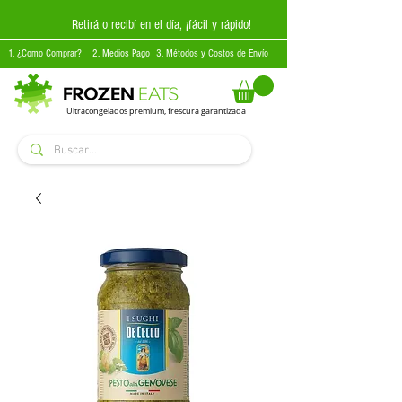
Retirá o recibí en el día, ¡fácil y rápido!
1. ¿Como Comprar?
2. Medios Pago
3. Métodos y Costos de Envío
Ultracongelados premium, frescura garantizada