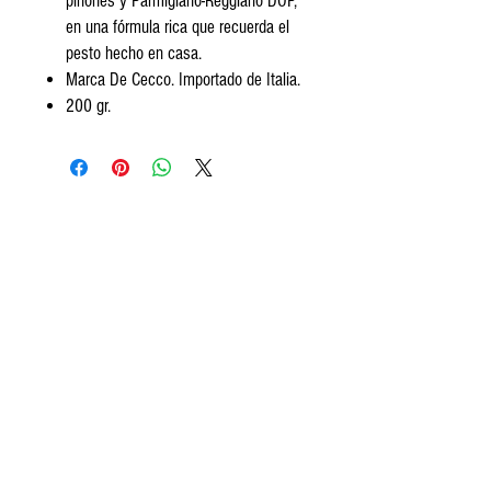
piñones y Parmigiano-Reggiano DOP,
en una fórmula rica que recuerda el
pesto hecho en casa.
Marca De Cecco. Importado de Italia.
200 gr.
Encontranos
Av. Segundo Fernandez 99, San Isidro.
Tel:
+5411 3813 4280
contact@frozeneats.com
Horarios
Lunes a sábados de 10 a 19:30
hs.
Ayuda
¿Cómo comprar?
Medios de pago