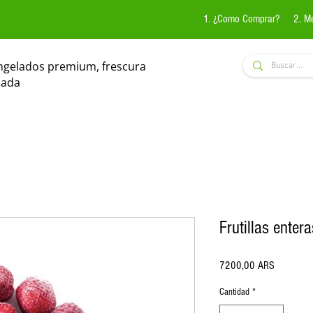
1. ¿Como Comprar?
2. M
ngelados premium, frescura
zada
Frutillas ente
Precio
7200,00 ARS
Cantidad
*