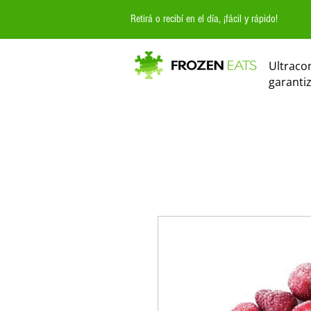
Retirá o recibí en el día, ¡fácil y rápido!
Ultraco
garanti