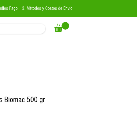
edios Pago
3. Métodos y Costos de Envío
ras Biomac 500 gr