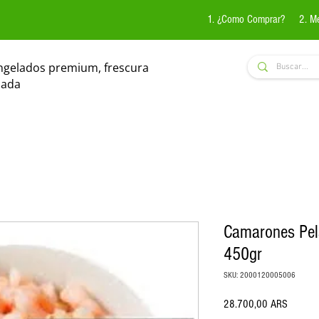
1. ¿Como Comprar?
2. M
ngelados premium, frescura
zada
Camarones Pel
450gr
SKU: 2000120005006
Precio
28.700,00 ARS