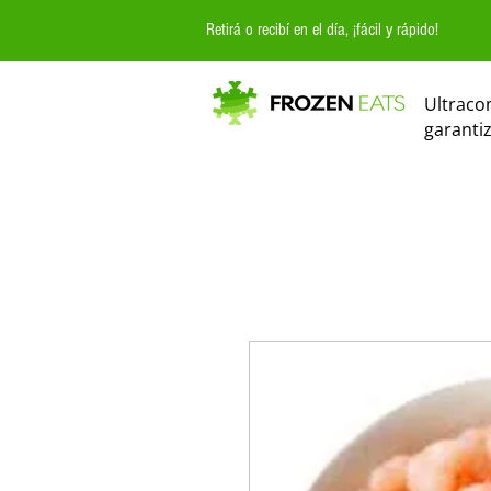
Retirá o recibí en el día, ¡fácil y rápido!
Ultraco
garanti