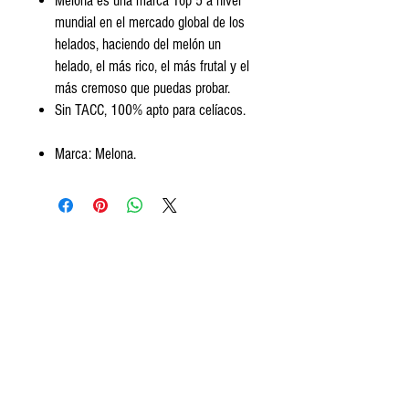
Melona es una marca Top 5 a nivel
mundial en el mercado global de los
helados, haciendo del melón un
helado, el más rico, el más frutal y el
más cremoso que puedas probar.
Sin TACC, 100% apto para celíacos.
Marca: Melona.
Encontranos
Av. Segundo Fernandez 99, San Isidro.
Tel:
+5411 3813 4280
contact@frozeneats.com
Horarios
Lunes a sábados de 10 a 19:30
hs.