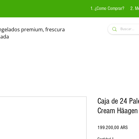
1. ¿Como Comprar?
2. M
ngelados premium, frescura
zada
Caja de 24 Pal
Cream Häagen
Precio
199.200,00 ARS