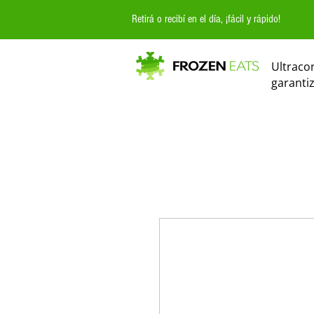
Retirá o recibí en el día, ¡fácil y rápido!
Ultraco
garanti