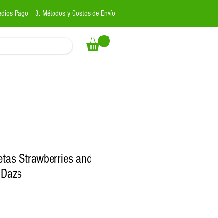
edios Pago
3. Métodos y Costos de Envío
etas Strawberries and
 Dazs