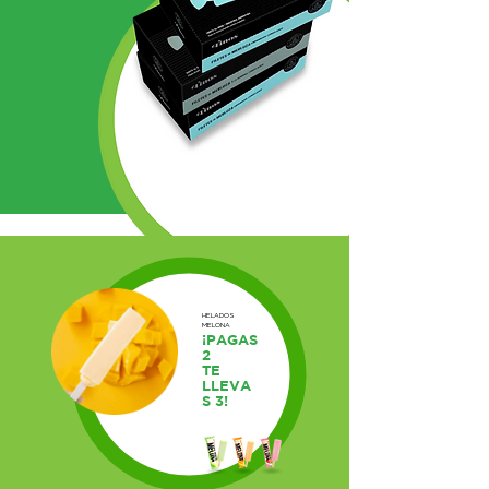
HELADOS
MELONA
¡PAGAS
2
TE
LLEVA
S 3!