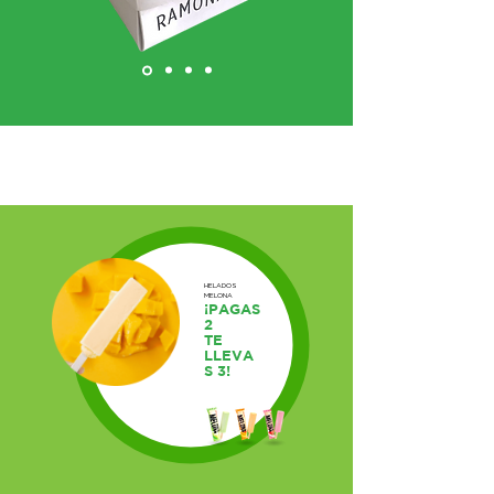
HELADOS
MELONA
¡PAGAS
2
TE
LLEVA
S 3!